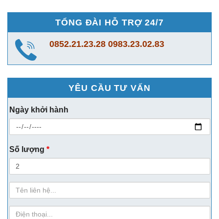
TỔNG ĐÀI HỖ TRỢ 24/7
0852.21.23.28
0983.23.02.83
YÊU CẦU TƯ VẤN
Ngày khởi hành
Số lượng
*
Họ
Tên
sdt