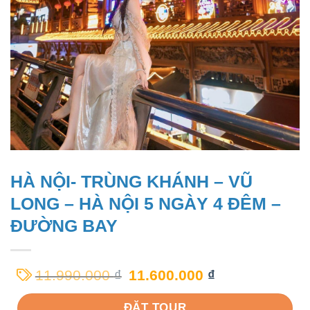
HÀ NỘI- TRÙNG KHÁNH – VŨ
LONG – HÀ NỘI 5 NGÀY 4 ĐÊM –
ĐƯỜNG BAY
11.990.000
₫
11.600.000
₫
ĐẶT TOUR