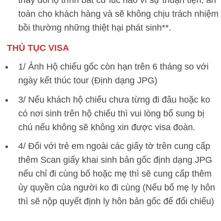
thay đổi lộ trình bất cứ lúc nào vì sự thuận tiện, an
toàn cho khách hàng và sẽ không chịu trách nhiệm
bồi thường những thiệt hại phát sinh**.
THỦ TỤC VISA
1/ Ảnh Hộ chiếu gốc còn hạn trên 6 tháng so với
ngày kết thúc tour (Định dạng JPG)
3/ Nếu khách hộ chiếu chưa từng đi đâu hoặc ko
có nơi sinh trên hộ chiếu thì vui lòng bổ sung bị
chú nếu không sẽ không xin được visa đoàn.
4/ Đối với trẻ em ngoài các giấy tờ trên cung cấp
thêm Scan giấy khai sinh bản gốc định dạng JPG
nếu chỉ đi cùng bố hoặc mẹ thì sẽ cung cấp thêm
ủy quyền của người ko đi cùng (Nếu bố mẹ ly hôn
thì sẽ nộp quyết định ly hôn bản gốc để đối chiếu)