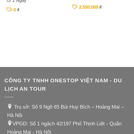
1 Ngày
2.550.000
₫
0
₫
CÔNG TY TNHH ONESTOP VIỆT NAM - DU
LỊCH AN TOUR
Trụ sở: Số 9 Ngõ 65 Bùi Huy Bích – Hoàng Mai –
Hà Nội
VPGD: Số 1 ngách 42/197 Phố Thịnh Liệt - Quận
Hoàng Mai - Hà Nội