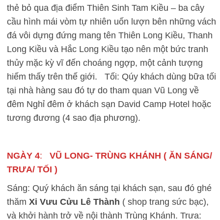
thẻ bỏ qua địa điểm Thiên Sinh Tam Kiều – ba cây
cầu hình mái vòm tự nhiên uốn lượn bên những vách
đá vôi dựng đứng mang tên Thiên Long Kiều, Thanh
Long Kiều và Hắc Long Kiều tạo nên một bức tranh
thủy mặc kỳ vĩ đến choáng ngợp, một cảnh tượng
hiếm thấy trên thế giới. Tối: Qúy khách dùng bữa tối
tại nhà hàng sau đó tự do tham quan Vũ Long về
đêm Nghỉ đêm ở khách sạn David Camp Hotel hoặc
tương đương (4 sao địa phương).
NGÀY 4
:
VŨ LONG- TRÙNG KHÁNH ( ĂN SÁNG/
TRƯA/ TỐI )
Sáng: Quý khách ăn sáng tại khách sạn, sau đó ghé
thăm
Xi Vưu Cửu Lê Thành
( shop trang sức bạc),
và khởi hành trở về nội thành Trùng Khánh. Trưa: