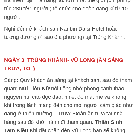
Bà Viên- tại nhà hàng lẩu lớn nhất thế giới (chi phí tự
túc 280 tệ/1 người ) tổ chức cho đoàn đăng kí từ 10
người.
Nghỉ đêm ở khách sạn Nanbin Daisi Hotel hoặc
tương đương (4 sao địa phương) tại Trùng Khánh.
NGÀY 3
:
TRÙNG KHÁNH- VŨ LONG (ĂN SÁNG,
TRƯA, TỐI )
Sáng: Quý khách ăn sáng tại khách sạn, sau đó tham
quan:
Núi Tiên Nữ
nổi tiếng nhờ phong cảnh thảo
nguyên núi cao độc đáo, nhiệt độ mát mẻ và không
khí trong lành mang đến cho mọi người cảm giác như
đang ở thiên đường.
Trưa:
Đoàn ăn trưa tại nhà
hàng sau đó khởi hành đi tham quan:
Thiên Sinh
Tam Kiều
Khi đặt chân đến Vũ Long bạn sẽ không