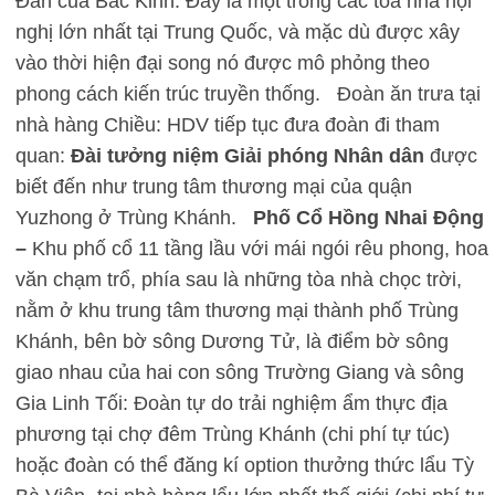
Đàn của Bắc Kinh. Đây là một trong các tòa nhà hội
nghị lớn nhất tại Trung Quốc, và mặc dù được xây
vào thời hiện đại song nó được mô phỏng theo
phong cách kiến trúc truyền thống. Đoàn ăn trưa tại
nhà hàng Chiều: HDV tiếp tục đưa đoàn đi tham
quan:
Đài tưởng niệm Giải phóng Nhân dân
được
biết đến như trung tâm thương mại của quận
Yuzhong ở Trùng Khánh.
Phố Cổ Hồng Nhai Động
–
Khu phố cổ 11 tầng lầu với mái ngói rêu phong, hoa
văn chạm trổ, phía sau là những tòa nhà chọc trời,
nằm ở khu trung tâm thương mại thành phố Trùng
Khánh, bên bờ sông Dương Tử, là điểm bờ sông
giao nhau của hai con sông Trường Giang và sông
Gia Linh Tối: Đoàn tự do trải nghiệm ẩm thực địa
phương tại chợ đêm Trùng Khánh (chi phí tự túc)
hoặc đoàn có thể đăng kí option thưởng thức lẩu Tỳ