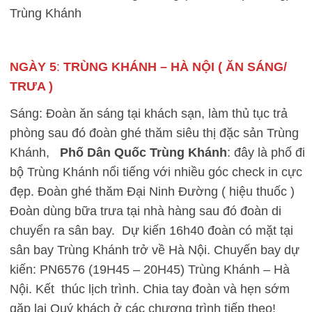
Trùng Khánh
NGÀY 5
:
TRÙNG KHÁNH – HÀ NỘI ( ĂN SÁNG/
TRƯA )
Sáng: Đoàn ăn sáng tại khách sạn, làm thủ tục trả
phòng sau đó đoàn ghé thăm siêu thị đặc sản Trùng
Khánh,
Phố Dân Quốc Trùng Khánh
: đây là phố đi
bộ Trùng Khánh nổi tiếng với nhiều góc check in cực
đẹp. Đoàn ghé thăm Đại Ninh Đường ( hiệu thuốc )
Đoàn dùng bữa trưa tại nhà hàng sau đó đoàn di
chuyển ra sân bay. Dự kiến 16h40 đoàn có mặt tại
sân bay Trùng Khánh trở về Hà Nội. Chuyến bay dự
kiến: PN6576 (19H45 – 20H45) Trùng Khánh – Hà
Nội. Kết thúc lịch trình. Chia tay đoàn và hẹn sớm
gặp lại Quý khách ở các chương trình tiếp theo!