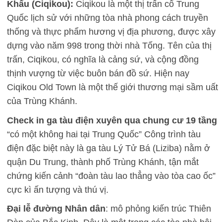
Khẩu (Ciqikou):
Ciqikou là một thị trấn cổ Trung
Quốc lịch sử với những tòa nhà phong cách truyền
thống và thực phẩm hương vị địa phương, được xây
dựng vào năm 998 trong thời nhà Tống. Tên của thị
trấn, Ciqikou, có nghĩa là cảng sứ, và cộng đồng
thịnh vượng từ việc buôn bán đồ sứ. Hiện nay
Ciqikou Old Town là một thế giới thương mại sầm uất
của Trùng Khánh.
Check in ga tàu điện xuyên qua chung cư 19 tầng
“có một không hai tại Trung Quốc” Công trình tàu
điện đặc biệt này là ga tàu Lý Tử Bá (Liziba) nằm ở
quận Du Trung, thành phố Trùng Khánh, tận mắt
chứng kiến cảnh “đoàn tàu lao thẳng vào tòa cao ốc”
cực kì ấn tượng và thú vị.
Đại lễ đường Nhân dân
: mô phỏng kiến trúc Thiên