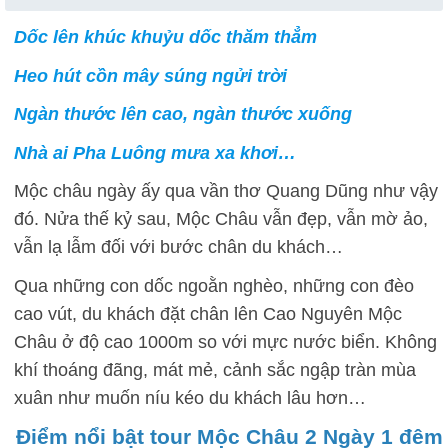
Dốc lên khúc khuỷu dốc thăm thẳm
Heo hút cồn mây súng ngửi trời
Ngàn thước lên cao, ngàn thước xuống
Nhà ai Pha Luông mưa xa khơi…
Mộc châu ngày ấy qua vần thơ Quang Dũng như vậy
đó. Nửa thế kỷ sau, Mộc Châu vẫn đẹp, vẫn mờ ảo,
vẫn lạ lẫm đối với bước chân du khách…
Qua những con dốc ngoằn nghèo, những con đèo
cao vút, du khách đặt chân lên Cao Nguyên Mộc
Châu ở độ cao 1000m so với mực nước biển. Không
khí thoáng đãng, mát mẻ, cảnh sắc ngập tràn mùa
xuân như muốn níu kéo du khách lâu hơn…
Điểm nổi bật tour Mộc Châu 2 Ngày 1 đêm