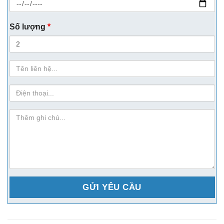
Số lượng
*
Họ
Tên
sdt
ghi-
chu