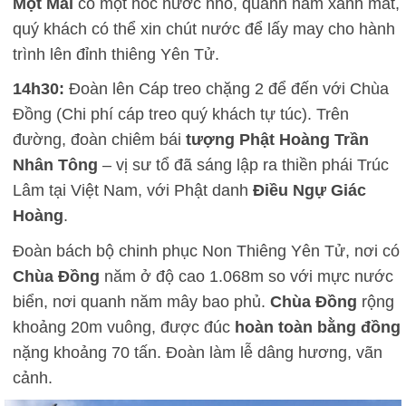
Một Mái
có một hốc nước nhỏ, quanh năm xanh mát,
quý khách có thể xin chút nước để lấy may cho hành
trình lên đỉnh thiêng Yên Tử.
14h30:
Đoàn lên Cáp treo chặng 2 để đến với Chùa
Đồng (Chi phí cáp treo quý khách tự túc). Trên
đường, đoàn chiêm bái
tượng Phật Hoàng Trần
Nhân Tông
– vị sư tổ đã sáng lập ra thiền phái Trúc
Lâm tại Việt Nam, với Phật danh
Điều Ngự Giác
Hoàng
.
Đoàn bách bộ chinh phục Non Thiêng Yên Tử, nơi có
Chùa Đồng
năm ở độ cao 1.068m so với mực nước
biển, nơi quanh năm mây bao phủ.
Chùa Đồng
rộng
khoảng 20m vuông, được đúc
hoàn toàn bằng đồng
nặng khoảng 70 tấn. Đoàn làm lễ dâng hương, vãn
cảnh.