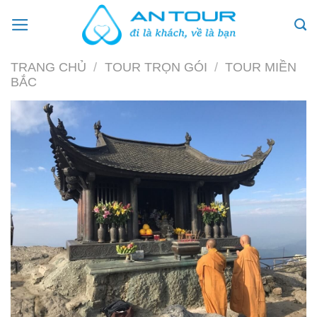
Skip
to
content
TRANG CHỦ
/
TOUR TRỌN GÓI
/
TOUR MIỀN
BẮC