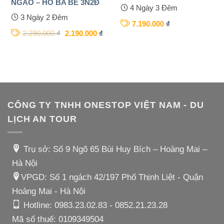
NGAO – HỒ BA BỂ 3N2Đ
4 Ngày 3 Đêm
3 Ngày 2 Đêm
7.190.000
₫
2.290.000
₫
2.190.000
₫
CÔNG TY TNHH ONESTOP VIỆT NAM - DU
LỊCH AN TOUR
Trụ sở: Số 9 Ngõ 65 Bùi Huy Bích – Hoàng Mai –
Hà Nội
VPGD: Số 1 ngách 42/197 Phố Thịnh Liệt - Quận
Hoàng Mai - Hà Nội
Hotline:
0983.23.02.83
-
0852.21.23.28
Mã số thuế: 0109349504