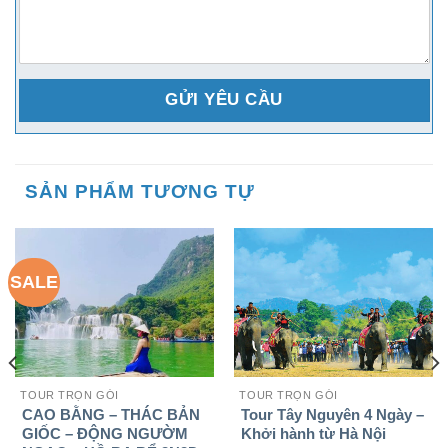
SẢN PHẨM TƯƠNG TỰ
SALE
TOUR TRỌN GÓI
TOUR TRỌN GÓI
CAO BẰNG – THÁC BẢN
Tour Tây Nguyên 4 Ngày –
GIỐC – ĐỘNG NGƯỜM
Khởi hành từ Hà Nội