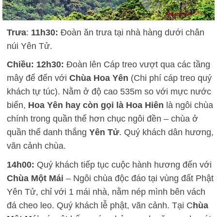
Trưa
:
11h30:
Đoàn ăn trưa tại nhà hàng dưới chân
núi Yên Tử.
Chiều:
12h30:
Đoàn lên Cáp treo vượt qua các tầng
mây để đến với
Chùa Hoa Yên
(Chi phí cáp treo quý
khách tự túc). Nằm ở độ cao 535m so với mực nước
biển,
Hoa Yên hay còn gọi là Hoa Hiên
là ngôi chùa
chính trong quần thể hơn chục ngôi đền – chùa ở
quần thể danh thắng
Yên Tử
. Quý khách dân hương,
vãn cảnh chùa.
14h00:
Quý khách tiếp tục cuộc hành hương đến với
Chùa Một Mái
– Ngôi chùa độc đáo tại vùng đất Phật
Yên Tử, chỉ với 1 mái nhà, nằm nép mình bên vách
đá cheo leo. Quý khách lễ phật, vãn cảnh. Tại C
hùa