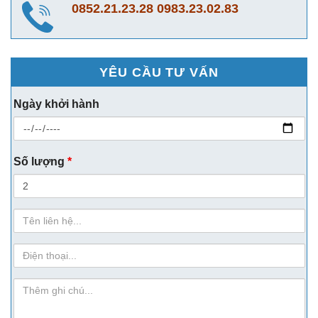
0852.21.23.28
0983.23.02.83
YÊU CẦU TƯ VẤN
Ngày khởi hành
Số lượng
*
Họ
Tên
sdt
ghi-
chu