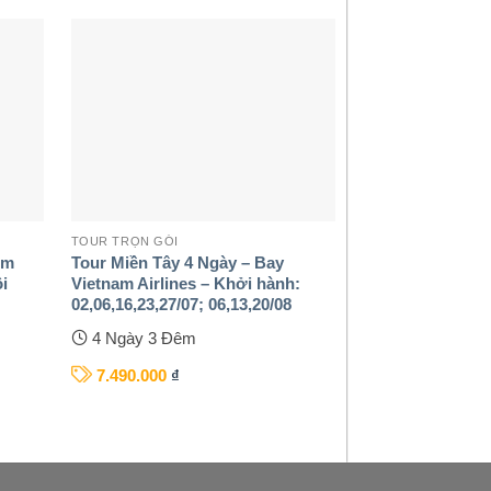
TOUR TRỌN GÓI
TOUR TRỌN GÓI
êm
Tour Miền Tây 4 Ngày – Bay
Hà Nội – Đà Lạt
ội
Vietnam Airlines – Khởi hành:
Vietnam Airline
02,06,16,23,27/07; 06,13,20/08
3 Ngày 2 Đê
4 Ngày 3 Đêm
5.390.000
₫
7.490.000
₫