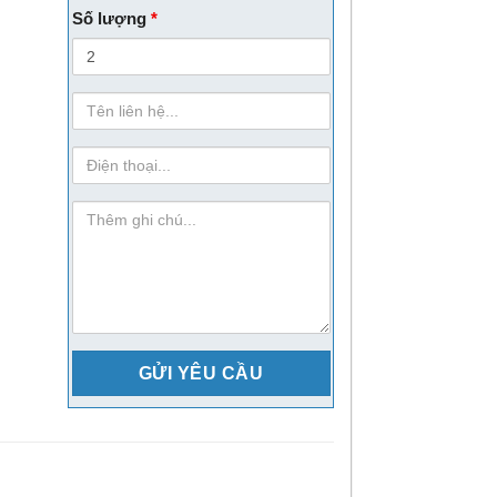
Số lượng
*
Họ
Tên
sdt
ghi-
chu