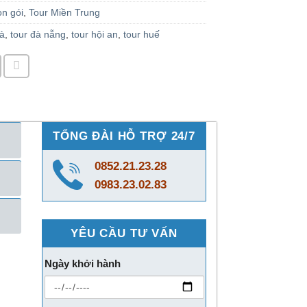
ọn gói
,
Tour Miền Trung
nà
,
tour đà nẵng
,
tour hội an
,
tour huế
TỔNG ĐÀI HỖ TRỢ 24/7
0852.21.23.28
0983.23.02.83
YÊU CẦU TƯ VẤN
Ngày khởi hành