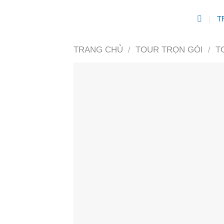
Skip
T
to
content
TRANG CHỦ
/
TOUR TRỌN GÓI
/
T