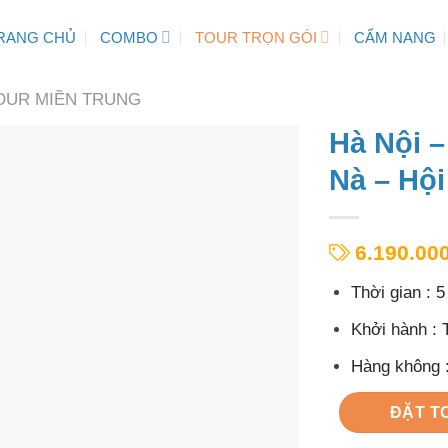
RANG CHỦ
COMBO
TOUR TRỌN GÓI
CẨM NANG
OUR MIỀN TRUNG
Hà Nội –
Nà – Hộ
6.190.00
Thời gian : 
Khởi hành : 
Hàng không :
ĐẶT T