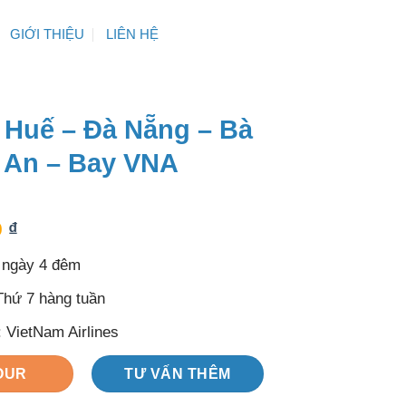
GIỚI THIỆU
LIÊN HỆ
 Huế – Đà Nẵng – Bà
i An – Bay VNA
0
₫
5 ngày 4 đêm
Thứ 7 hàng tuần
 VietNam Airlines
OUR
TƯ VẤN THÊM