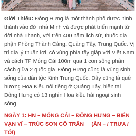
Giới Thiệu:
Đông Hưng là một thành phố được hình
thành vào đời nhà Minh và được phát triển mạnh từ
đời nhà Thanh, với trên 400 năm lịch sử, thuộc địa
phận Phòng Thành Cảng, Quảng Tây, Trung Quốc. Vị
trí địa lý thuận lợi, có vùng phía tây giáp với Việt Nam
và cách TP Móng Cái 100m qua 1 con sông phân
cách giữa 2 quốc gia. Đông Hưng cũng là vùng sinh
sống của dân tộc Kinh Trung Quốc. Đây cũng là quê
hương Hoa Kiều nổi tiếng ở Quảng Tây, hiện tại
Đông Hưng có 13 nghìn Hoa kiều hải ngoại sinh
sống.
NGÀY 1: HN – MÓNG CÁI – ĐÔNG HƯNG – BIỂN
VẠN VĨ – TRÚC SƠN CỔ TRẤN (ĂN – / TRƯA /
TỐI)