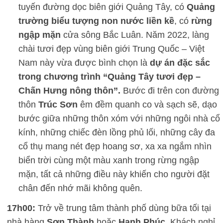
tuyến đường dọc biên giới Quảng Tây, có
Quảng
trường biểu tượng non nước liền kề
, có
rừng
ngập mặn
cửa sông Bắc Luân. Năm 2022, làng
chài tươi đẹp vùng biên giới Trung Quốc – Việt
Nam này vừa được bình chọn là
dự án đặc sắc
trong chương trình “Quảng Tây tươi đẹp –
Chấn Hưng nông thôn”.
Bước đi trên con đường
thôn
Trúc Sơn
êm đềm quanh co và sạch sẽ, dạo
bước giữa những thôn xóm với những ngôi nhà cổ
kính, những chiếc đèn lồng phủ lối, những cây đa
cổ thụ mang nét đẹp hoang sơ, xa xa ngắm nhìn
biển trời cùng một màu xanh trong rừng ngập
mặn, tất cả những điều này khiến cho người đặt
chân đến nhớ mãi không quên.
17h00:
Trở về trung tâm thành phố dùng bữa tối tại
nhà hàng
Sơn Thành
hoặc
Hạnh Phúc.
Khách nghỉ