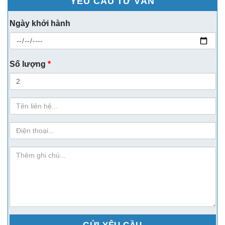
YÊU CẦU TƯ VẤN
Ngày khởi hành
Số lượng
*
Họ
Tên
sdt
ghi-
chu