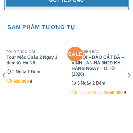
SẢN PHẨM TƯƠNG TỰ
TOUR TRỌN GÓI
TOUR MIỀN BẮC
SALE
Tour Mộc Châu 2 Ngày 1
HÀ NỘI – ĐẢO CÁT BÀ –
đêm từ Hà Nội
VỊNH LAN HẠ 3N2Đ KH
HÀNG NGÀY – Ô TÔ
2 Ngày 1 Đêm
(2026)
950.000
₫
3 Ngày 2 Đêm
2.750.000
₫
2.650.000
₫