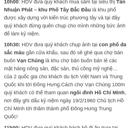
10h00
: HDV đưa quý khách mua sắm tại siêu thị
Tân
Nhuận Phát – khu Phố Tây Bắc Đầu
là khu phố
được xây dựng với kiến trúc phương tây và tại đây
quý khách đừng quên chụp cho mình những bức ảnh
để làm kỷ niệm.
10h30:
HDV đưa quý khách chụp ảnh tại
con phố đa
sắc màu
gần cửa khẩu, sau đó sẽ ghé qua chợ bán
buôn
Vạn Chúng
là khu chợ bán buôn bán lẻ các
mặt hàng nông sản, đặc sản, thủ công mỹ nghệ…
của 2 quốc gia cho khách du lịch Việt Nam và Trung
Quốc khi tới Đông Hưng.Cách chợ Vạn Chúng 100m
quý khách có thể tham quan
ngôi đình Hồ Chí Minh
,
nơi đây ghi dấu kỷ niệm ngày 19/2/1960 Chủ tịch Hồ
Chí Minh tới thăm thành phố Đông Hưng Trung
Quốc!
11h00:
HDV đưa quý khách bách bộ đi ăn trưa tại