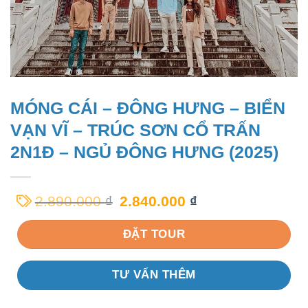
MÓNG CÁI – ĐÔNG HƯNG – BIỂN
VẠN VĨ – TRÚC SƠN CỔ TRẤN
2N1Đ – NGỦ ĐÔNG HƯNG (2025)
2.890.000
₫
2.840.000
₫
ĐẶT TOUR
TƯ VẤN THÊM