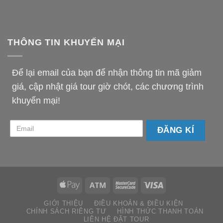
THÔNG TIN KHUYẾN MẠI
Để lại email của bạn để nhận thông tin mã giảm
giá, cập nhật giá tour giờ chót, các chương trình
khuyến mại!
email-
km
GIỚI THIỆU
ĐIỀU KHOẢN & ĐIỀU KIỆN
CHÍNH SÁCH RIÊNG TƯ
HÌNH THỨC THANH TOÁN
LIÊN HỆ ĐẶT TOUR