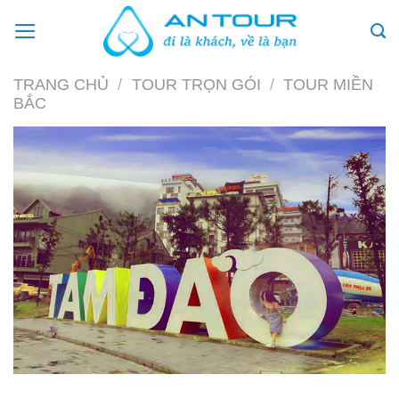
Skip
to
content
TRANG CHỦ
/
TOUR TRỌN GÓI
/
TOUR MIỀN
BẮC