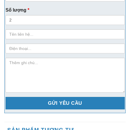
Số lượng
*
Họ
Tên
sdt
ghi-
chu
SẢN PHẨM TƯƠNG TỰ