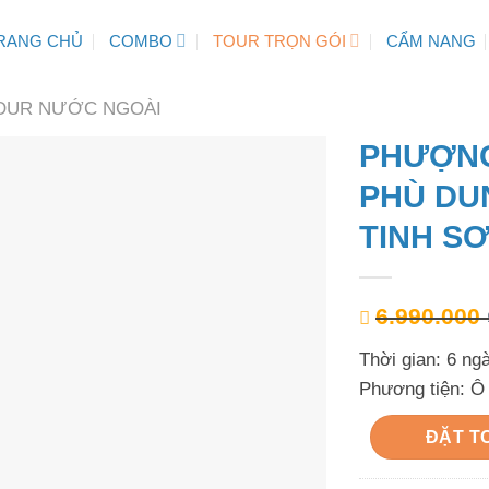
RANG CHỦ
COMBO
TOUR TRỌN GÓI
CẨM NANG
OUR NƯỚC NGOÀI
PHƯỢNG
PHÙ DU
TINH S
6.990.000
Thời gian: 6 ng
Phương tiện: Ô 
ĐẶT T