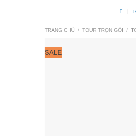
Skip
T
to
content
TRANG CHỦ
/
TOUR TRỌN GÓI
/
T
SALE