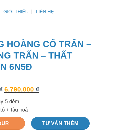
GIỚI THIỆU
LIÊN HỆ
 HOÀNG CỔ TRẤN –
NG TRẤN – THẤT
ƠN 6N5Đ
₫
6.790.000
₫
ày 5 đêm
tô + tàu hoả
OUR
TƯ VẤN THÊM