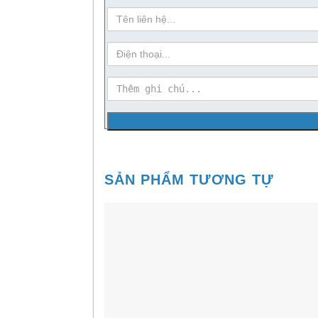
Họ
Tên
sdt
ghi-
chu
SẢN PHẨM TƯƠNG TỰ