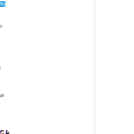
i)
o
c
ại