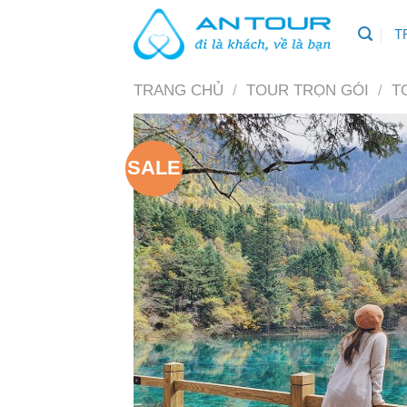
Skip
T
to
content
TRANG CHỦ
/
TOUR TRỌN GÓI
/
T
SALE