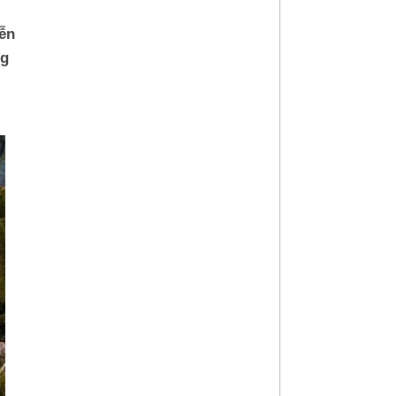
ễn
ng