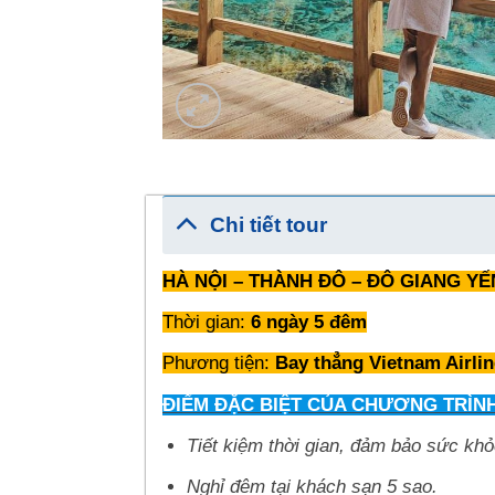
Chi tiết tour
HÀ NỘI – THÀNH ĐÔ – ĐÔ GIANG YẾ
Thời gian:
6 ngày 5 đêm
Phương tiện:
Bay thẳng Vietnam Airli
ĐIỂM ĐẶC BIỆT CỦA CHƯƠNG TRÌNH
Tiết kiệm thời gian, đảm bảo sức kh
Nghỉ đêm tại khách sạn 5 sao.