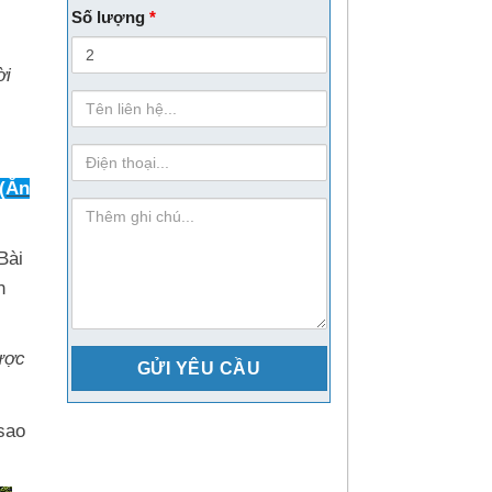
Số lượng
*
ời
Họ
Tên
sdt
Ăn
ghi-
chu
Bài
n
ược
sao