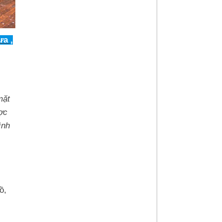
 ,
mặt
ợc
ình
ồ,