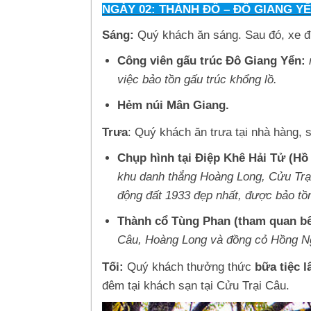
NGÀY 02: THÀNH ĐÔ – ĐÔ GIAN
Sáng:
Quý khách ăn sáng. Sau đó, xe đ
Công viên gấu trúc Đô Giang Yển:
việc bảo tồn gấu trúc khổng lồ.
Hẻm núi Mân Giang.
Trưa
: Quý khách ăn trưa tại nhà hàng, 
Chụp hình tại Điệp Khê Hải Tử (Hồ
khu danh thắng Hoàng Long, Cửu Trại 
động đất 1933 đẹp nhất, được bảo tồn
Thành cổ Tùng Phan (tham quan b
Câu, Hoàng Long và đồng cỏ Hồng N
Tối:
Quý khách thưởng thức
bữa tiệc l
đêm tại khách sạn tại Cửu Trại Câu.