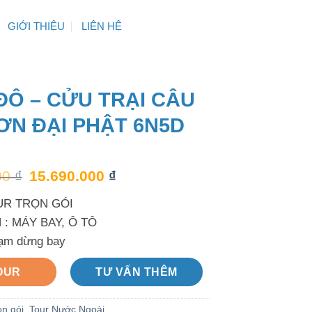
GIỚI THIỆU
LIÊN HỆ
ĐÔ – CỬU TRẠI CÂU
ƠN ĐẠI PHẬT 6N5D
00
₫
15.690.000
₫
UR TRỌN GÓI
: MÁY BAY, Ô TÔ
ạm dừng bay
OUR
TƯ VẤN THÊM
ọn gói
,
Tour Nước Ngoài