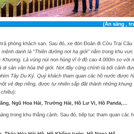
RẠI CÂU (Ăn sáng , trưa
trả phòng khách sạn. Sau đó, xe đón Đoàn đi Cửu Trại Câu
 mệnh danh là “Thiên đường nơi hạ giới” nằm trong khu vực
ộc Khương
. Là vùng núi non hùng vĩ ở độ cao 4.000m so với 
i sản văn hóa thế giới. Nơi đây cũng chính là bối cảnh đư
phim Tây Du Ký. Quý khách tham quan các hồ nước được h
à một vẻ đẹp riêng, được tự nhiên sắp đặt thành những khung
chiều):
ãng, Ngũ Hoa Hải, Trường Hải, Hồ Lư Vi, Hồ Panda,…
 hàng trong khu thắng cảnh. Sau đó, tiếp tục tham quan các h
h,
Thác Hỏa Hải Hồ,
Hồ Khổng
tước,
Hồ Ngọa Hổ…