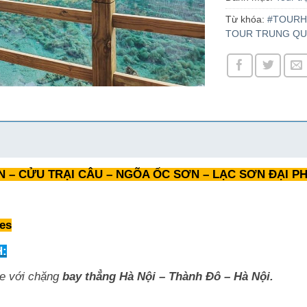
Từ khóa:
#TOURH
TOUR TRUNG QU
N – CỬU TRẠI CÂU – NGÕA ỐC SƠN – LẠC SƠN ĐẠI P
nes
:
ỏe với chặng
bay thẳng Hà Nội – Thành Đô – Hà Nội.