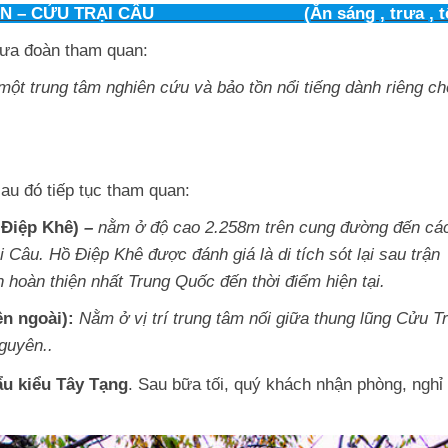
G YỂN – CỬU TRẠI CÂU (Ăn sáng , trưa , tố
ưa đoàn tham quan:
một trung tâm nghiên cứu và bảo tồn nổi tiếng dành riêng ch
sau đó tiếp tục tham quan:
 Điệp Khê)
–
nằm ở độ cao 2.258m trên cung đường đến cá
Câu. Hồ Điệp Khê được đánh giá là di tích sót lại sau trận
 hoàn thiện nhất Trung Quốc đến thời điểm hiện tại.
ên ngoài):
Nằm ở vị trí trung tâm nối giữa thung lũng Cửu Tr
guyên.
.
ẩu kiểu Tây Tạng
. Sau bữa tối, quý khách nhận phòng, nghỉ