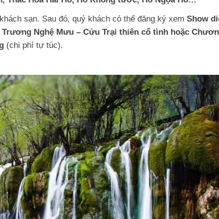
 khách sạn. Sau đó, quý khách có thể đăng ký xem
Show di
ễn Trương Nghệ Mưu – Cửu Trại thiên cổ tình hoặc Chươ
g
(chi phí tự túc).