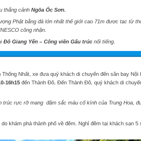
hu thắng cảnh
Ngõa Ốc Sơn.
ượng Phật bằng đá lớn nhất thế giới cao 71m được tạc từ th
 UNESCO công nhận.
ại
Đô Giang Yển – Công viên Gấu trúc
nổi tiếng.
 NỘI – THÀNH ĐÔ (
n Thống Nhất, xe đưa quý khách di chuyển đến sân bay Nội 
0-16h15
đến Thành Đô
.
Đến Thành Đô, quý khách di chuyể
n trúc rực rỡ mang
đậm sắc màu cổ kính của Trung Hoa, đ
tự do khám phá thành phố về đêm. Nghỉ đêm tại khách sạn 5 