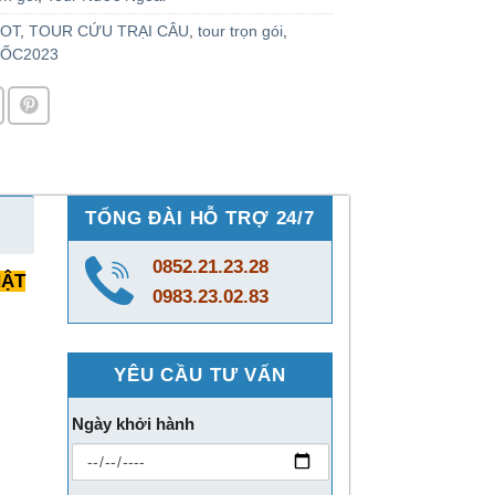
OT
,
TOUR CỨU TRẠI CÂU
,
tour trọn gói
,
ỐC2023
TỔNG ĐÀI HỖ TRỢ 24/7
0852.21.23.28
HẬT
0983.23.02.83
YÊU CẦU TƯ VẤN
Ngày khởi hành