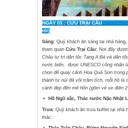
NGÀY 03 : CỬU T
tối)
Sáng:
Quý khách ăn sáng tại nhà hàng, 
tham quan
Cửu Trại Câu:
Nơi đây được
Châu tự trị dân tộc Tạng A Bá và dân t
nước biển, được UNESCO công nhận là d
chọn để quay cảnh Hoa Quả Sơn trong 
thành từ núi đá vôi trầm tích, mỗi hồ l
cảnh đẹp đến mê hồn (gồm vé xe điện 2 
Hồ Ngũ sắc, Thác nước Nặc Nhật L
Trưa
: Quý khách ăn trưa buffet tại nhà
thác:
Thác Trân Châu, Rừng Nguyên Sin