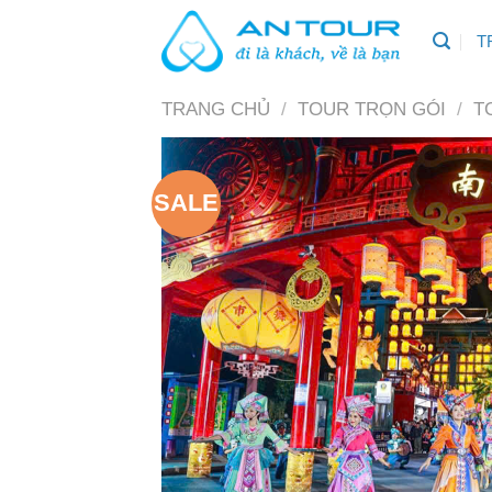
Skip
T
to
content
TRANG CHỦ
/
TOUR TRỌN GÓI
/
T
SALE