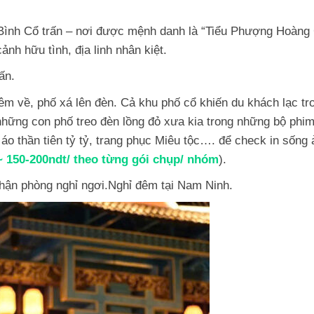
 Bình Cổ trấn – nơi được mệnh danh là “Tiểu Phượng Hoàng
cảnh hữu tình, địa linh nhân kiệt.
ấn.
 đêm về, phố xá lên đèn. Cả khu phố cổ khiến du khách lạc tr
hững con phố treo đèn lồng đỏ xưa kia trong những bộ phi
 áo thần tiên tỷ tỷ, trang phục Miêu tộc…. để check in sống 
~ 150-200ndt/ theo từng gói chụp/ nhóm
).
hận phòng nghỉ ngơi.Nghỉ đêm tại Nam Ninh.