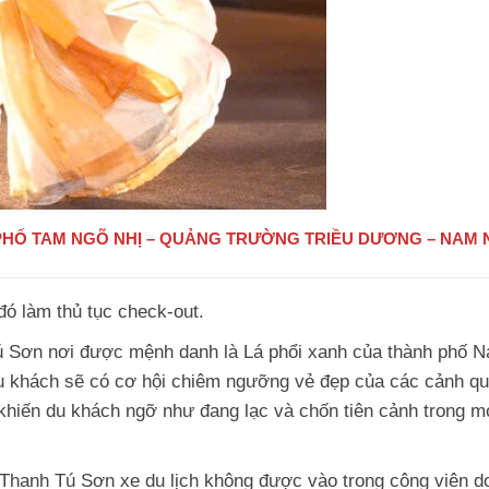
 PHỐ TAM NGÕ NHỊ – QUẢNG TRƯỜNG TRIỀU DƯƠNG – NAM 
đó làm thủ tục check-out.
Tú Sơn nơi được mệnh danh là Lá phổi xanh của thành phố 
u khách sẽ có cơ hội chiêm ngưỡng vẻ đẹp của các cảnh q
, khiến du khách ngỡ như đang lạc và chốn tiên cảnh trong m
 Thanh Tú Sơn xe du lịch không được vào trong công viên d