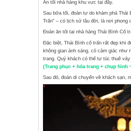
Ăn tối nhà hàng khu vực tại đây.
Sau bữa tối, đoàn tự do khám phá Thái
Trấn” – có lịch sử lâu đời, là nơi phong 
Đoàn ăn tối tại nhà hàng Thái Bình Cổ tr
Đặc biệt, Thái Bình cổ trấn rất đẹp khi
không gian ánh sáng, có cảm giác như n
trang. Quý khách có thể tự túc thuê váy
(Trang phục + hóa trang + chụp hình 
Sau đó, đoàn di chuyển về khách sạn, n