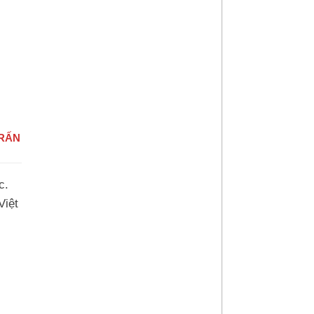
TRẤN
c.
Việt