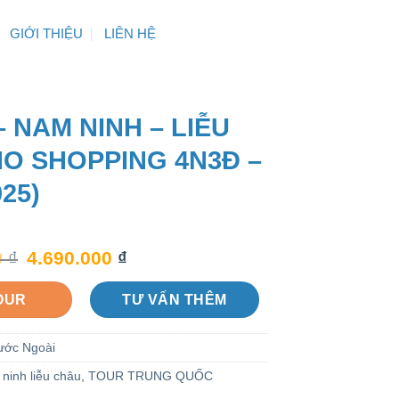
GIỚI THIỆU
LIÊN HỆ
– NAM NINH – LIỄU
NO SHOPPING 4N3Đ –
025)
0
₫
4.690.000
₫
OUR
TƯ VẤN THÊM
ước Ngoài
 ninh liễu châu
,
TOUR TRUNG QUỐC