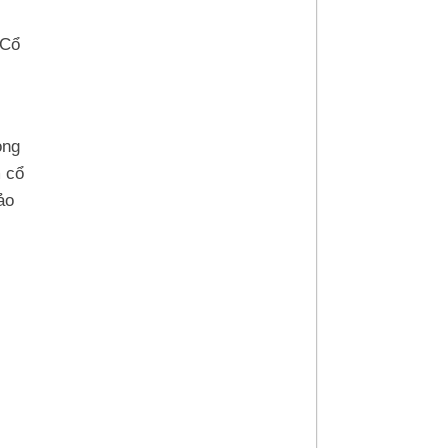
 Cổ
ong
m cổ
ảo