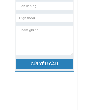
Họ
Tên
sdt
ghi-
chu