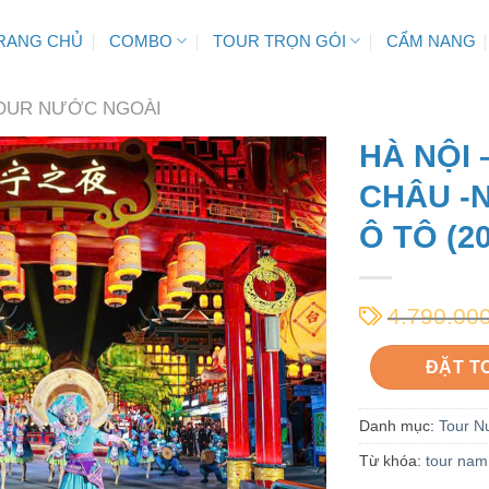
RANG CHỦ
COMBO
TOUR TRỌN GÓI
CẨM NANG
OUR NƯỚC NGOÀI
HÀ NỘI 
CHÂU -
Ô TÔ (2
4.790.00
ĐẶT T
Danh mục:
Tour N
Từ khóa:
tour nam