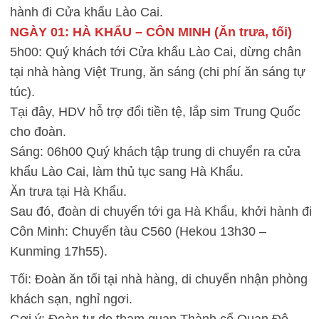
hành đi Cửa khẩu Lào Cai.
NGÀY 01: HÀ KHẨU – CÔN MINH (Ăn trưa, tối)
5h00: Quý khách tới Cửa khẩu Lào Cai, dừng chân
tại nhà hàng Việt Trung, ăn sáng (chi phí ăn sáng tự
túc).
Tại đây, HDV hỗ trợ đổi tiền tệ, lắp sim Trung Quốc
cho đoàn.
Sáng: 06h00 Quý khách tập trung di chuyển ra cửa
khẩu Lào Cai, làm thủ tục sang Hà Khẩu.
Ăn trưa tại Hà Khẩu.
Sau đó, đoàn di chuyển tới ga Hà Khẩu, khởi hành đi
Côn Minh: Chuyến tàu C560 (Hekou 13h30 –
Kunming 17h55).
Tối: Đoàn ăn tối tại nhà hàng, di chuyển nhận phòng
khách sạn, nghỉ ngơi.
Gợi ý: Đoàn tự do tham quan Thành cổ Quan Đô –