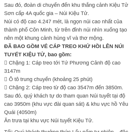
Sau đó, đoàn di chuyển đến khu thắng cảnh Kiệu Tử
Sơn cấp 4A quốc gia – Núi Kiệu Tử.
Núi có độ cao 4.247 mét, là ngọn núi cao nhất của
thành phố Côn Minh, từ trên đỉnh núi nhìn xuống tạo
nên một khung cảnh hùng vĩ và thơ mộng.
ĐÃ BAO GỒM VÉ CÁP TREO KHỨ HỒI LÊN NÚI
TUYẾT KIỆU TỬ, bao gồm:
 Chặng 1: Cáp treo tới Tứ Phương Cảnh độ cao
3147m
 Ô tô trung chuyển (khoảng 25 phút)
 Chặng 2: Cáp treo từ độ cao 3547m đến 3850m.
Sau đó, quý khách tự do tham quan Núi tuyết tại độ
cao 3950m (khu vực đài quan sát) & khu vực hồ Yêu
Quái (4050m)
Ăn trưa tại khu vực Núi tuyết Kiệu Tử.
Tối: Quý khách thưởng thức Lẩu nấm tự nhiên – đặc