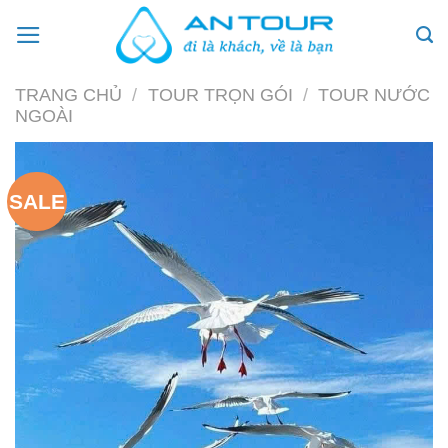
Skip
to
content
TRANG CHỦ
/
TOUR TRỌN GÓI
/
TOUR NƯỚC
NGOÀI
SALE