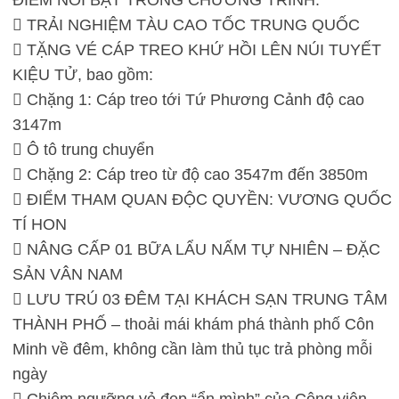
ĐIỂM NỔI BẬT TRONG CHƯƠNG TRÌNH:
 TRẢI NGHIỆM TÀU CAO TỐC TRUNG QUỐC
 TẶNG VÉ CÁP TREO KHỨ HỒI LÊN NÚI TUYẾT
KIỆU TỬ, bao gồm:
 Chặng 1: Cáp treo tới Tứ Phương Cảnh độ cao
3147m
 Ô tô trung chuyển
 Chặng 2: Cáp treo từ độ cao 3547m đến 3850m
 ĐIỂM THAM QUAN ĐỘC QUYỀN: VƯƠNG QUỐC
TÍ HON
 NÂNG CẤP 01 BỮA LẨU NẤM TỰ NHIÊN – ĐẶC
SẢN VÂN NAM
 LƯU TRÚ 03 ĐÊM TẠI KHÁCH SẠN TRUNG TÂM
THÀNH PHỐ – thoải mái khám phá thành phố Côn
Minh về đêm, không cần làm thủ tục trả phòng mỗi
ngày