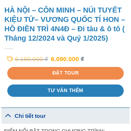
HÀ NỘI – CÔN MINH – NÚI TUYẾT
KIỆU TỬ– VƯƠNG QUỐC TÍ HON –
HỒ ĐIỀN TRÌ 4N4Đ – Đi tàu & ô tô (
Tháng 12/2024 và Quý 1/2025)
6.190.000
₫
6.090.000
₫
ĐẶT TOUR
TƯ VẤN THÊM
Chi tiết tour