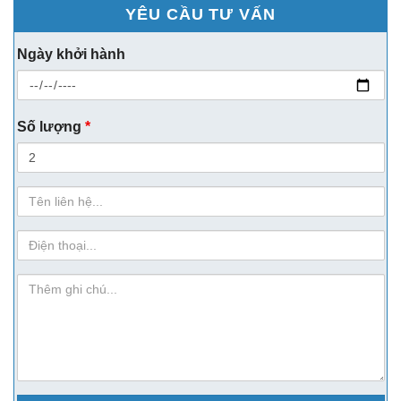
YÊU CẦU TƯ VẤN
Ngày khởi hành
Số lượng
*
Họ
Tên
sdt
ghi-
chu