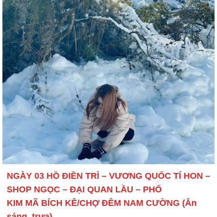
NGÀY 03 HỒ ĐIỀN TRÌ – VƯƠNG QUỐC TÍ HON –
SHOP NGỌC – ĐẠI QUAN LẦU – PHỐ
KIM MÃ BÍCH KÊ/CHỢ ĐÊM NAM CƯỜNG (Ăn
sáng, trưa)