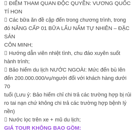
 ĐIỂM THAM QUAN ĐỘC QUYỀN: VƯƠNG QUỐC
TÍ HON
 Các bữa ăn đề cập đến trong chương trình, trong
đó NÂNG CẤP 01 BỮA LẨU NẤM TỰ NHIÊN – ĐẶC
SẢN
CÔN MINH;
 Hướng dẫn viên nhiệt tình, chu đáo xuyên suốt
hành trình;
 Bảo hiểm du lịch NƯỚC NGOÀI: Mức đến bù lên
đến 200.000.000/vụ/người đối với khách hàng dưới
70
tuổi (Lưu ý: Bảo hiểm chỉ chi trả các trường hợp bị rủi
ro tai nạn chứ không chi trả các trường hợp bệnh lý
nền)
 Nước lọc trên xe + mũ du lịch;
GIÁ TOUR KHÔNG BAO GỒM: