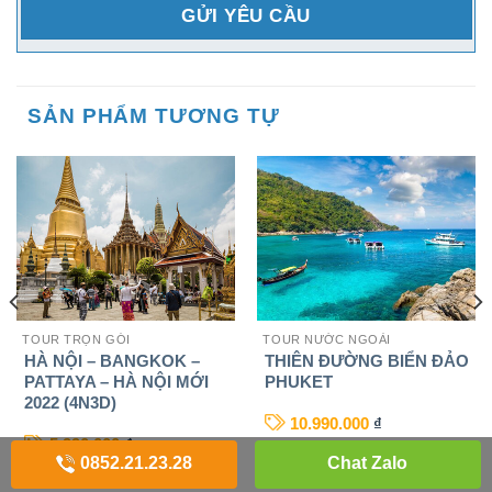
SẢN PHẨM TƯƠNG TỰ
TOUR TRỌN GÓI
TOUR NƯỚC NGOÀI
HÀ NỘI – BANGKOK –
THIÊN ĐƯỜNG BIỂN ĐẢO
PATTAYA – HÀ NỘI MỚI
PHUKET
2022 (4N3D)
10.990.000
₫
5.990.000
₫
0852.21.23.28
Chat Zalo