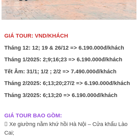
GIÁ TOUR: VND/KHÁCH
Tháng 12: 12; 19 & 26/12 => 6.190.000đ/khách
Tháng 1/2025: 2;9;16;23 => 6.190.000đ/khách
Tết Âm: 31/1; 1/2 ; 2/2 => 7.490.000đ/khách
Tháng 2/2025: 6;13;20;27/2 => 6.190.000đ/khách
Tháng 3/2025: 6;13;20 => 6.190.000đ/khách
GIÁ TOUR BAO GỒM:
 Xe giường nằm khứ hồi Hà Nội – Cửa khẩu Lào
Cai;