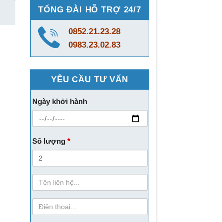
TỔNG ĐÀI HỖ TRỢ 24/7
0852.21.23.28
0983.23.02.83
YÊU CẦU TƯ VẤN
Ngày khởi hành
Số lượng
*
Họ
Tên
sdt