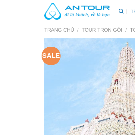
Skip
T
to
content
TRANG CHỦ
/
TOUR TRỌN GÓI
/
T
SALE