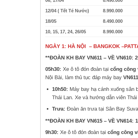
06, 17/04
8.490.000
12/04 ( Tết Té Nước)
8.990.000
18/05
8.490.000
10, 15, 17, 24, 26/05
8.990.000
NGÀY 1: HÀ NỘI – BANG
**ĐOÀN KH BAY VN611 – VỀ VN610: 20/02
05h30:
Xe ô tô đón đoàn tại
cổng công 
Nội Bài, làm thủ tục đáp máy bay
VN61
10h50:
Máy bay hạ cánh xuống sân 
Thái Lan. Xe và hướng dẫn viên Thái 
Trưa:
Đoàn ăn trưa tại Sân Bay Suv
**ĐOÀN KH BAY VN615 – VỀ VN614:
1
9h30:
Xe ô tô đón đoàn tại
cổng công v