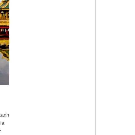
xanh
ia
ý