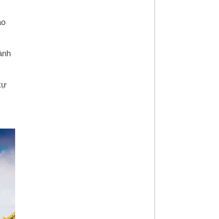
ào
ành
tự