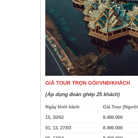
GIÁ TOUR TRỌN GÓI/VNĐ/KHÁCH
(Áp dụng đoàn ghép 25 khách)
Ngày khởi hành
Giá Tour
(Người
15,
20/02
8.490.000
01, 13, 27/03
8.490.000