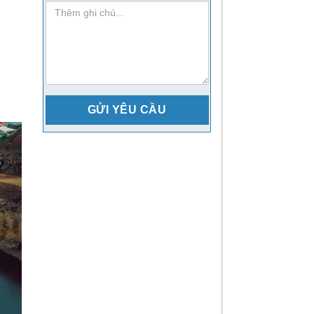
ghi-
chu