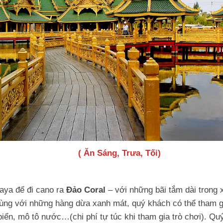
ORAL ( Ăn Sáng, Trưa, Tối)
aya để đi cano ra
Đảo Coral
– với những bãi tắm dài trong 
 cùng với những hàng dừa xanh mát, quý khách có thể tham g
biển, mô tô nước…(chi phí tự túc khi tham gia trò chơi). Qu