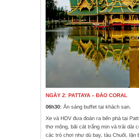
NGÀY 2: PATTAYA – ĐẢO C
06h30:
Ăn sáng buffet tại khách sạn.
Xe và HDV đưa đoàn ra bến phà tại Patt
thơ mộng, bãi cát trắng mịn và trải dài
các trò chơi như dù bay, tàu Chuối, lặn 