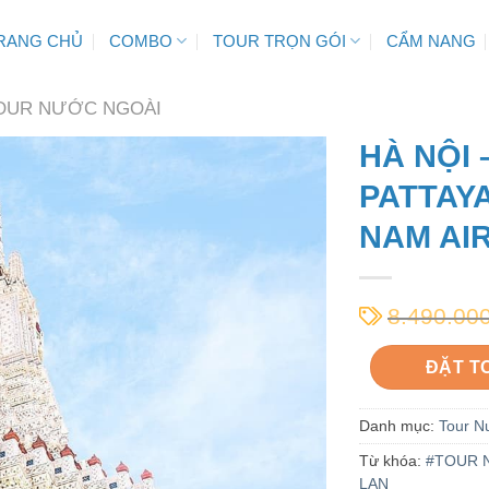
RANG CHỦ
COMBO
TOUR TRỌN GÓI
CẨM NANG
OUR NƯỚC NGOÀI
HÀ NỘI
PATTAYA
NAM AIR
8.490.00
ĐẶT T
Danh mục:
Tour N
Từ khóa:
#TOUR 
LAN