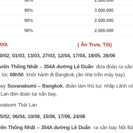
90%
2.500.000
90%
3.000.000
90%
2.500.000
90%
2.500.000
KOK –PATTAYA ( Ăn Trưa, Tối)
, 01/03, 13/03, 27/03, 12/04, 17/04, 18/05, 26/06
viên Thống Nhất – 354A đường Lê Duẩn
đưa đoàn ra sân
1
lúc
08h50
khởi hành đi Bangkok (ăn nhẹ trên máy bay)
bay
Suvanabumi – Bangkok
, đoàn làm thủ tục nhập cảnh v
Lan đón đoàn tại sân bay.
anabumi Thái Lan
5/02,
06/04, 10/06, 15/06, 17/06, 24/06
iên Thống Nhất – 354A đường Lê Duẩn
ra sân bay Nội Bà