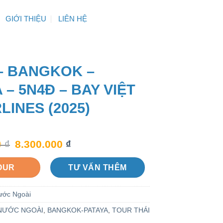
GIỚI THIỆU
LIÊN HỆ
 – BANGKOK –
 – 5N4Đ – BAY VIỆT
LINES (2025)
0
₫
8.300.000
₫
OUR
TƯ VẤN THÊM
ước Ngoài
NƯỚC NGOÀI
,
BANGKOK-PATAYA
,
TOUR THÁI