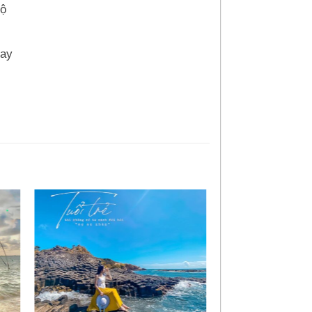
lộ
bay