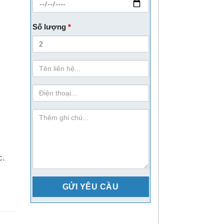
Số lượng
*
Họ
Tên
sdt
ghi-
chu
c.