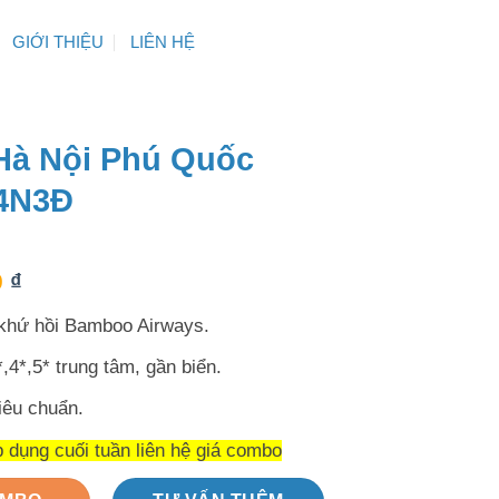
GIỚI THIỆU
LIÊN HỆ
à Nội Phú Quốc
4N3Đ
0
₫
khứ hồi Bamboo Airways.
,4*,5* trung tâm, gần biển.
tiêu chuẩn.
 dụng cuối tuần liên hệ giá combo