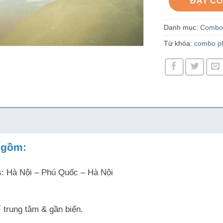
ĐẶT C
Danh mục:
Combo
Từ khóa:
combo p
 gồm:
: Hà Nội – Phú Quốc – Hà Nội
í trung tâm & gần biển.