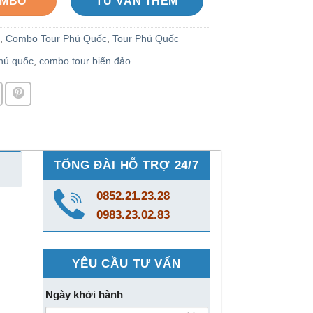
OMBO
TƯ VẤN THÊM
,
Combo Tour Phú Quốc
,
Tour Phú Quốc
hú quốc
,
combo tour biển đảo
TỔNG ĐÀI HỖ TRỢ 24/7
0852.21.23.28
0983.23.02.83
YÊU CẦU TƯ VẤN
Ngày khởi hành