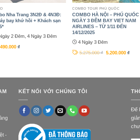
BO
COMBO TOUR PHÚ QUỐC
o Nha Trang 3N2Đ & 4N3Đ:
COMBO HÀ NỘI – PHÚ QUỐC
áy bay khứ hồi + Khách sạn
NGÀY 3 ĐÊM BAY VIET NAM
5*
AIRLINES – TỪ 1/11 ĐẾN
14/12/2025
Ngày 2 Đêm, 4 Ngày 3 Đêm
4 Ngày 3 Đêm
.490.000
₫
5.275.000
₫
5.200.000
₫
AM
KẾT NỐI VỚI CHÚNG TÔI
TH
Để 
oàng
giả
chư
t -