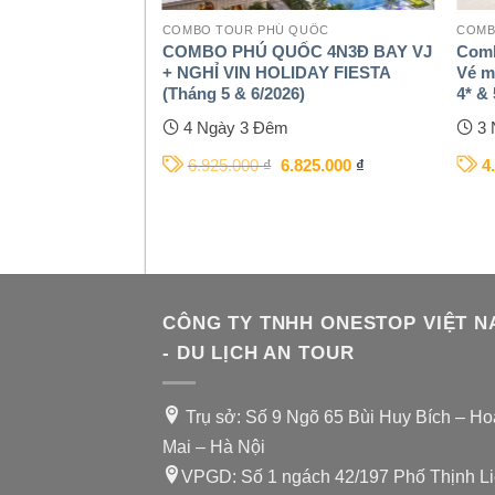
QUỐC
COMBO TOUR PHÚ QUỐC
COM
– PHÚ QUỐC
COMBO PHÚ QUỐC 4N3Đ BAY VJ
Comb
JET HOẶC SUN
+ NGHỈ VIN HOLIDAY FIESTA
Vé m
6)
(Tháng 5 & 6/2026)
4* & 
4 Ngày 3 Đêm
3 
.780.000
₫
6.925.000
₫
6.825.000
₫
4
CÔNG TY TNHH ONESTOP VIỆT N
- DU LỊCH AN TOUR
Trụ sở: Số 9 Ngõ 65 Bùi Huy Bích – H
Mai – Hà Nội
VPGD: Số 1 ngách 42/197 Phố Thịnh Liệ