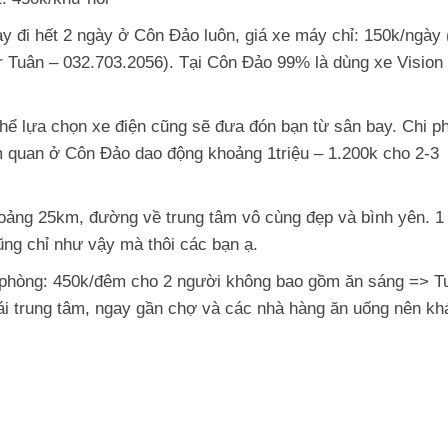
 đi hết 2 ngày ở Côn Đảo luôn, giá xe máy chỉ: 150k/ngày 
r Tuân – 032.703.2056). Tại Côn Đảo 99% là dùng xe Vision
hể lựa chọn xe điện cũng sẽ đưa đón bạn từ sân bay. Chi ph
m quan ở Côn Đảo dao động khoảng 1triệu – 1.200k cho 2-3
ảng 25km, đường về trung tâm vô cùng đẹp và bình yên. 1
cũng chỉ như vậy mà thôi các bạn ạ.
 phòng: 450k/đêm cho 2 người không bao gồm ăn sáng => T
ái trung tâm, ngay gần chợ và các nhà hàng ăn uống nên kh