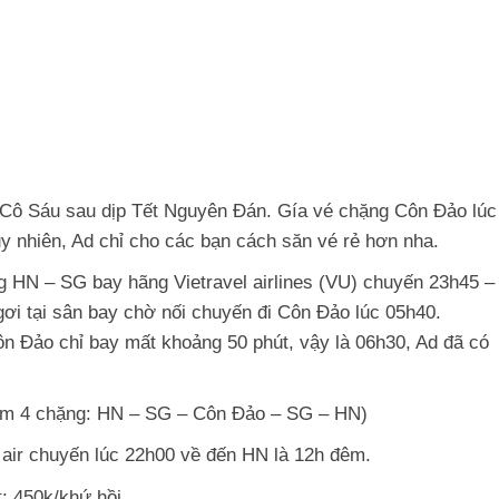
 Cô Sáu sau dịp Tết Nguyên Đán. Gía vé chặng Côn Đảo lúc
Tuy nhiên, Ad chỉ cho các bạn cách săn vé rẻ hơn nha.
 HN – SG bay hãng Vietravel airlines (VU) chuyến 23h45 –
gơi tại sân bay chờ nối chuyến đi Côn Đảo lúc 05h40.
n Đảo chỉ bay mất khoảng 50 phút, vậy là 06h30, Ad đã có
gồm 4 chặng: HN – SG – Côn Đảo – SG – HN)
 air chuyến lúc 22h00 về đến HN là 12h đêm.
: 450k/khứ hồi