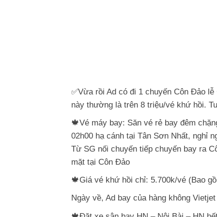
✅Vừa rồi Ad có đi 1 chuyến Côn Đảo lễ
này thường là trên 8 triệu/vé khứ hồi. 
🍁Vé máy bay: Săn vé rẻ bay đêm chặng
02h00 hạ cánh tại Tân Sơn Nhất, nghỉ n
Từ SG nối chuyến tiếp chuyến bay ra Cô
mặt tại Côn Đảo
🍁Giá vé khứ hồi chỉ: 5.700k/vé (Bao 
Ngày về, Ad bay của hàng không Vietjet
🍁Đặt xe sân bay HN – Nội Bài – HN hết