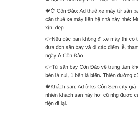
🍁Ở Côn Đảo: Ad thuê xe máy từ sân bay
cần thuê xe máy liên hệ nhà này nhé: M
xịn, đẹp.
👉Nếu các bạn không đi xe máy thì có t
đưa đón sân bay và đi các điểm lễ, tha
ngày ở Côn Đảo.
👉Từ sân bay Côn Đảo về trung tâm kho
bên là núi, 1 bên là biển. Thiên đường 
🍁Khách sạn: Ad ở ks Côn Sơn city giá
nhiên khách sạn này hơi cũ nhg được c
tiện đi lại.