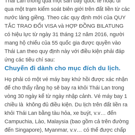
Thái Lan thông qua một sân bay quốc tế hoặc đi
qua một trạm kiểm soát biên giới trên đất liền từ các
nước láng giềng. Theo các quy định mới của QUY
TẮC TRAO ĐỔI VISA và HỢP ĐỒNG BILATUNG
có hiệu lực từ ngày 31 tháng 12 năm 2016, người
mang hộ chiếu của 55 quốc gia được quyền vào
Thái Lan theo quy định này với điều kiện phải đáp
ứng các tiêu chí sau:
Chuyến đi dành cho mục đích du lịch.
Họ phải có một vé máy bay khứ hồi được xác nhận
để cho thấy rằng họ sẽ bay ra khỏi Thái Lan trong
vòng 30 ngày kể từ ngày nhập cảnh. Vé máy bay 1
chiều là không đủ điều kiện. Du lịch trên đất liền ra
khỏi Thái Lan bằng tàu hỏa, xe buýt, v.v… đến
Campuchia, Lào, Malaysia (bao gồm cả trên đường
đến Singapore), Myanmar, v.v… có thể được chấp