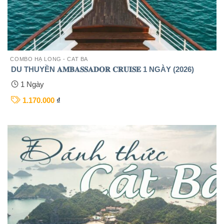
COMBO HẠ LONG - CAT BA
DU THUYỀN 𝐀𝐌𝐁𝐀𝐒𝐒𝐀𝐃𝐎𝐑 𝐂𝐑𝐔𝐈𝐒𝐄 1 NGÀY (2026)
1 Ngày
1.170.000
₫