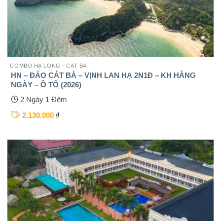
COMBO HẠ LONG - CAT BA
HN – ĐẢO CÁT BÀ – VỊNH LAN HẠ 2N1Đ – KH HÀNG
NGÀY – Ô TÔ (2026)
2 Ngày 1 Đêm
2.130.000
₫