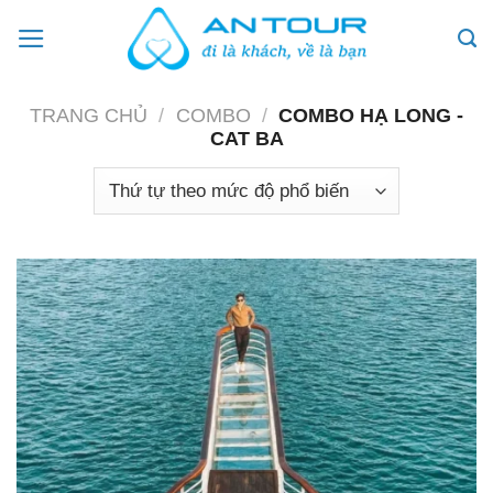
Skip
to
content
TRANG CHỦ
/
COMBO
/
COMBO HẠ LONG -
CAT BA