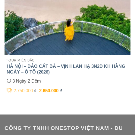
TOUR MIỀN BẮC
HÀ NỘI – ĐẢO CÁT BÀ – VỊNH LAN HẠ 3N2Đ KH HÀNG
NGÀY – Ô TÔ (2026)
3 Ngày 2 Đêm
2.750.000
₫
2.650.000
₫
CÔNG TY TNHH ONESTOP VIỆT NAM - DU