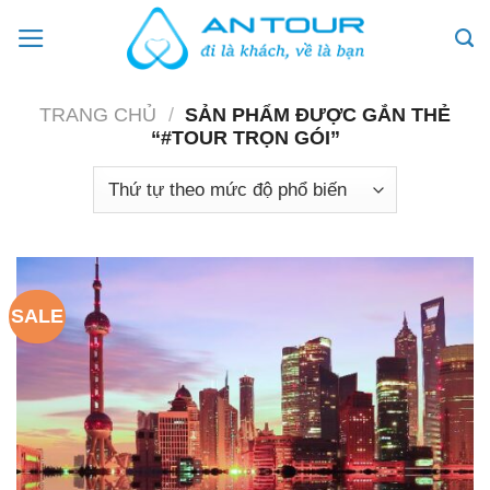
Skip
to
content
TRANG CHỦ
/
SẢN PHẨM ĐƯỢC GẮN THẺ
“#TOUR TRỌN GÓI”
SALE