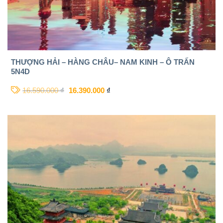
THƯỢNG HẢI – HÀNG CHÂU– NAM KINH – Ô TRẤN
5N4D
16.590.000
₫
16.390.000
₫